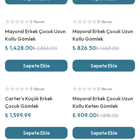
%
50
İndirim
%
50
İndirim
Yetkili Satıcı
Yetkili Satıcı
0 Yorum
0 Yorum
Mayoral Erkek Çocuk Uzun
Mayoral Erkek Çocuk Uzun
Kollu Gömlek
Kollu Gömlek
₺ 1,428.00
₺ 826.50
₺ 2,856.00
₺ 1,653.00
Sepete Ekle
Sepete Ekle
Yeni Sezon
%
50
İndirim
Yetkili Satıcı
Yetkili Satıcı
0 Yorum
0 Yorum
Carter's Küçük Erkek
Mayoral Erkek Çocuk Uzun
Çocuk Gömlek
Kollu Keten Gömlek
₺ 1,599.99
₺ 909.00
₺ 1,818.00
Sepete Ekle
Sepete Ekle