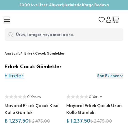
2000 ₺ ve Üzeri Alışverişlerinizde Kargo Bedava
Ana Sayfa
/
Erkek Cocuk Gömlekler
Erkek Cocuk Gömlekler
Filtreler
Son Eklenen
%
50
İndirim
%
50
İndirim
Yetkili Satıcı
Yetkili Satıcı
0 Yorum
0 Yorum
Mayoral Erkek Çocuk Kısa
Mayoral Erkek Çocuk Uzun
Kollu Gömlek
Kollu Gömlek
₺ 1,237.50
₺ 1,237.50
₺ 2,475.00
₺ 2,475.00