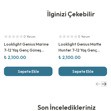
İlginizi Çekebilir
Yetkili Satıcı
Yetkili Satıcı
0 Yorum
0 Yorum
Looklight Genius Marine
Looklight Genius Matte
7-12 Yaş Genç Güneş
Hunter 7-12 Yaş Genç
Gözlüğü
Güneş Gözlüğü
₺ 2,100.00
₺ 2,100.00
Sepete Ekle
Sepete Ekle
Son İnceledikleriniz