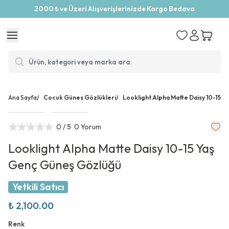
2000 ₺ ve Üzeri Alışverişlerinizde Kargo Bedava
Ana Sayfa
/
Cocuk Günes Gözlükleri
/
Looklight Alpha Matte Daisy 10-15 
0
/ 5
0 Yorum
Looklight Alpha Matte Daisy 10-15 Yaş
Genç Güneş Gözlüğü
Yetkili Satıcı
₺ 2,100.00
Renk