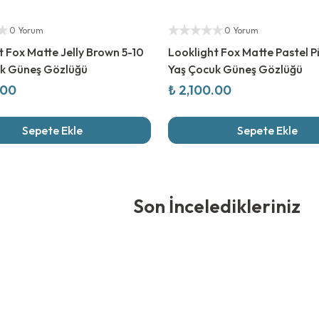
ıcı
Yetkili Satıcı
0 Yorum
0 Yorum
t Fox Matte Jelly Brown 5-10
Looklight Fox Matte Pastel P
k Güneş Gözlüğü
Yaş Çocuk Güneş Gözlüğü
.00
₺ 2,100.00
Sepete Ekle
Sepete Ekle
edikleriniz