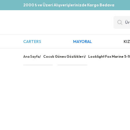
2000 ₺ ve Üzeri Alışverişlerinizde Kargo Bedava
CARTERS
MAYORAL
KI
Ana Sayfa
/
Cocuk Günes Gözlükleri
/
Looklight Fox Marine 5-