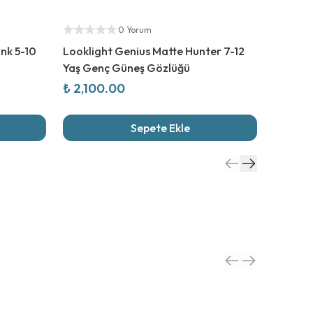
Yetkili Satıcı
Yetkili S
0 Yorum
ink 5-10
Looklight Genius Matte Hunter 7-12
Looklig
Yaş Genç Güneş Gözlüğü
Çocuk 
₺ 2,100.00
₺ 2,10
Sepete Ekle