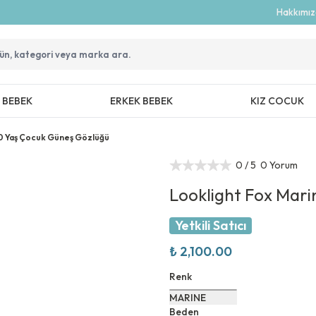
Hakkımı
Z BEBEK
ERKEK BEBEK
KIZ COCUK
10 Yaş Çocuk Güneş Gözlüğü
0
/ 5
0 Yorum
Looklight Fox Mari
Yetkili Satıcı
₺ 2,100.00
Renk
MARINE
Beden