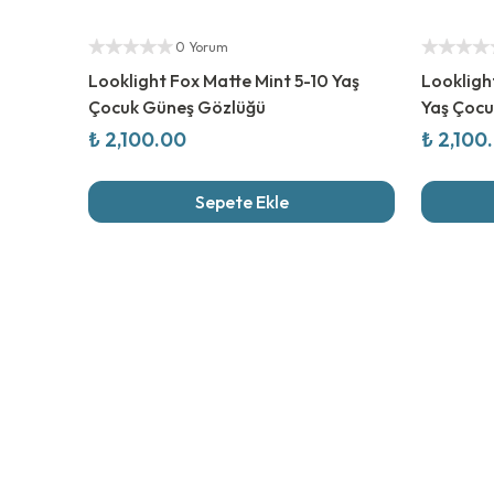
Yetkili Satıcı
Yetkili Sat
0 Yorum
Looklight Fox Matte Mint 5-10 Yaş
Lookligh
Çocuk Güneş Gözlüğü
Yaş Çocu
₺ 2,100.00
₺ 2,100
Sepete Ekle
Son İncel