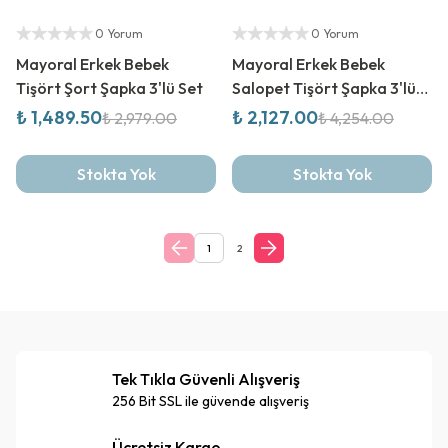
%
50
İndirim
%
50
İndirim
Yetkili Satıcı
Yetkili Satıcı
0 Yorum
0 Yorum
Mayoral Erkek Bebek
Mayoral Erkek Bebek
Tişört Şort Şapka 3'lü Set
Salopet Tişört Şapka 3'lü
Set
₺ 1,489.50
₺ 2,127.00
₺ 2,979.00
₺ 4,254.00
Stokta Yok
Stokta Yok
1
2
Tek Tıkla Güvenli Alışveriş
256 Bit SSL ile güvende alışveriş
Ücretsiz Kargo