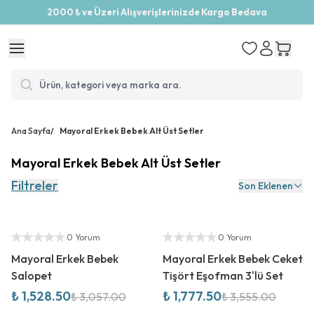
2000 ₺ ve Üzeri Alışverişlerinizde Kargo Bedava
Ana Sayfa
/
Mayoral Erkek Bebek Alt Üst Setler
Mayoral Erkek Bebek Alt Üst Setler
Filtreler
Son Eklenen
%
50
İndirim
%
50
İndirim
Yetkili Satıcı
Yetkili Satıcı
0 Yorum
0 Yorum
Mayoral Erkek Bebek
Mayoral Erkek Bebek Ceket
Salopet
Tişört Eşofman 3'lü Set
₺ 1,528.50
₺ 1,777.50
₺ 3,057.00
₺ 3,555.00