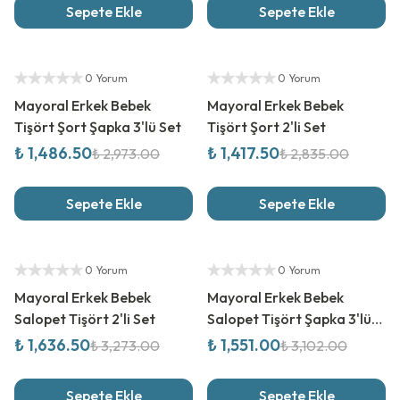
Sepete Ekle
Sepete Ekle
%
50
İndirim
%
50
İndirim
Yetkili Satıcı
Yetkili Satıcı
0 Yorum
0 Yorum
Mayoral Erkek Bebek
Mayoral Erkek Bebek
Tişört Şort Şapka 3'lü Set
Tişört Şort 2'li Set
₺ 1,486.50
₺ 1,417.50
₺ 2,973.00
₺ 2,835.00
Sepete Ekle
Sepete Ekle
%
50
İndirim
%
50
İndirim
Yetkili Satıcı
Yetkili Satıcı
0 Yorum
0 Yorum
Mayoral Erkek Bebek
Mayoral Erkek Bebek
Salopet Tişört 2'li Set
Salopet Tişört Şapka 3'lü
Set
₺ 1,636.50
₺ 1,551.00
₺ 3,273.00
₺ 3,102.00
Sepete Ekle
Sepete Ekle