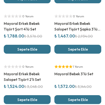
%
50
İndirim
%
50
İndirim
Yetkili Satıcı
Yetkili Satıcı
0 Yorum
0 Yorum
Mayoral Erkek Bebek
Mayoral Erkek Bebek
Tişört Şort 4'lü Set
Salopet Tişört Şapka 3'lü
Set
₺ 1,788.00
₺ 1,467.00
₺ 3,576.00
₺ 2,934.00
Sepete Ekle
Sepete Ekle
%
50
İndirim
%
50
İndirim
Yetkili Satıcı
Yetkili Satıcı
0 Yorum
1 Yorum
Mayoral Erkek Bebek
Mayoral Bebek 3'lü Set
Salopet Tişört 2'li Set
₺ 1,524.00
₺ 1,572.00
₺ 3,048.00
₺ 3,144.00
Sepete Ekle
Sepete Ekle