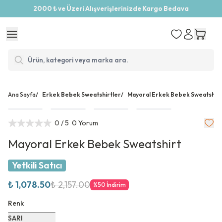
2000 ₺ ve Üzeri Alışverişlerinizde Kargo Bedava
Ana Sayfa
/
Erkek Bebek Sweatshirtler
/
Mayoral Erkek Bebek Sweatshirt
0
/ 5
0 Yorum
Mayoral Erkek Bebek Sweatshirt
Yetkili Satıcı
₺ 1,078.50
₺ 2,157.00
%
50
İndirim
Renk
SARI