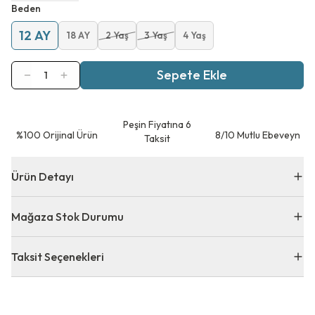
Beden
12 AY
18 AY
2 Yaş
3 Yaş
4 Yaş
Sepete Ekle
1
Peşin Fiyatına 6
⁠%100 Orijinal Ürün
8/10 Mutlu Ebeveyn
Taksit
Ürün Detayı
Mağaza Stok Durumu
Taksit Seçenekleri