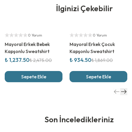
İlginizi Çekebilir
%
50
İndirim
%
50
İndirim
Yetkili Satıcı
Yetkili Satıcı
0 Yorum
0 Yorum
Mayoral Erkek Bebek
Mayoral Erkek Çocuk
Kapşonlu Sweatshirt
Kapşonlu Sweatshirt
₺ 1,237.50
₺ 934.50
₺ 2,475.00
₺ 1,869.00
Sepete Ekle
Sepete Ekle
Son İnceledikleriniz