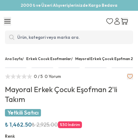
2000 ₺ ve Üzeri Alışverişlerinizde Kargo Bedava
Ana Sayfa
/
Erkek Cocuk Esofmanlar
/
Mayoral Erkek Çocuk Eşofman 2'li 
0
/ 5
0 Yorum
Mayoral Erkek Çocuk Eşofman 2'li
Takım
Yetkili Satıcı
₺ 1,462.50
₺ 2,925.00
%
50
İndirim
Renk