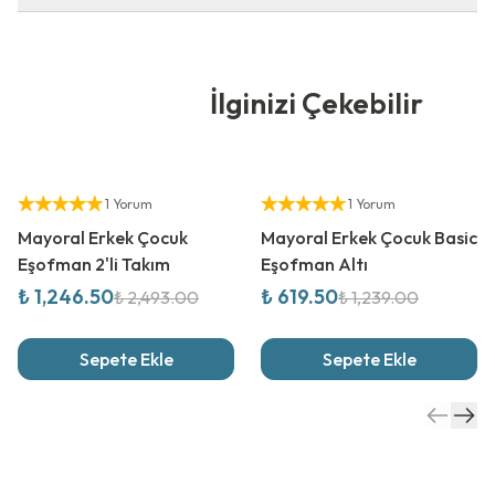
İlginizi Çekebilir
%
50
İndirim
%
50
İndirim
Yetkili Satıcı
Yetkili Satıcı
1 Yorum
1 Yorum
Mayoral Erkek Çocuk
Mayoral Erkek Çocuk Basic
Eşofman 2'li Takım
Eşofman Altı
₺ 1,246.50
₺ 619.50
₺ 2,493.00
₺ 1,239.00
Sepete Ekle
Sepete Ekle