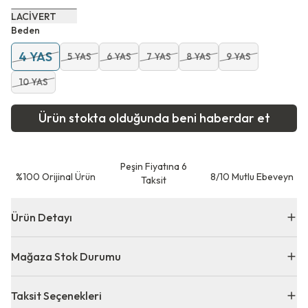
LACİVERT
Beden
4 YAS
5 YAS
6 YAS
7 YAS
8 YAS
9 YAS
10 YAS
Ürün stokta olduğunda beni haberdar et
Peşin Fiyatına 6
⁠%100 Orijinal Ürün
8/10 Mutlu Ebeveyn
Taksit
Ürün Detayı
Mağaza Stok Durumu
Taksit Seçenekleri