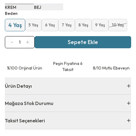
KREM
BEJ
Beden
4 Yaş
5 Yaş
6 Yaş
7 Yaş
8 Yaş
9 Yaş
10 Yaş
Sepete Ekle
1
Peşin Fiyatına 6
⁠%100 Orijinal Ürün
8/10 Mutlu Ebeveyn
Taksit
Ürün Detayı
Mağaza Stok Durumu
Taksit Seçenekleri