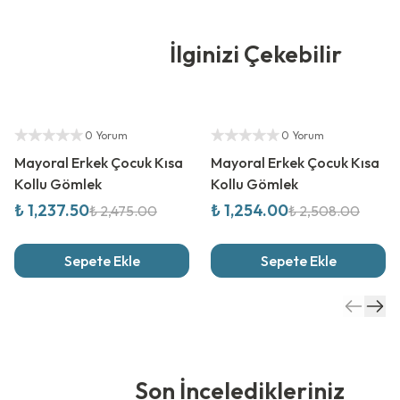
İlginizi Çekebilir
%
50
İndirim
%
50
İndirim
Yetkili Satıcı
Yetkili Satıcı
0 Yorum
0 Yorum
Mayoral Erkek Çocuk Kısa
Mayoral Erkek Çocuk Kısa
Kollu Gömlek
Kollu Gömlek
₺ 1,237.50
₺ 1,254.00
₺ 2,475.00
₺ 2,508.00
Sepete Ekle
Sepete Ekle
Son İnceledikleriniz