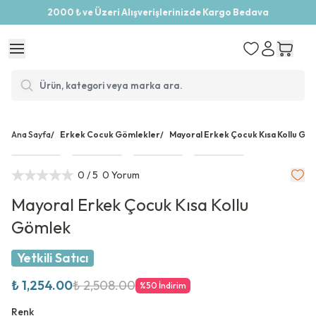
2000 ₺ ve Üzeri Alışverişlerinizde Kargo Bedava
Ana Sayfa
/
Erkek Cocuk Gömlekler
/
Mayoral Erkek Çocuk Kısa Kollu Gö
0
/ 5
0 Yorum
Mayoral Erkek Çocuk Kısa Kollu
Gömlek
Yetkili Satıcı
₺ 1,254.00
₺ 2,508.00
%
50
İndirim
Renk