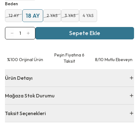
Beden
18 AY
12 AY
2 YAS
3 YAS
4 YAS
Sepete Ekle
1
Peşin Fiyatına 6
⁠%100 Orijinal Ürün
8/10 Mutlu Ebeveyn
Taksit
Ürün Detayı
Mağaza Stok Durumu
Taksit Seçenekleri