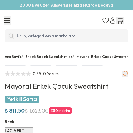
2000 ₺ ve Üzeri Alışverişlerinizde Kargo Bedava
Ana Sayfa
/
Erkek Bebek Sweatshirtler
/
Mayoral Erkek Çocuk Sweatshirt
0
/ 5
0 Yorum
Mayoral Erkek Çocuk Sweatshirt
Yetkili Satıcı
₺ 811.50
₺ 1,623.00
%
50
İndirim
Renk
LACİVERT