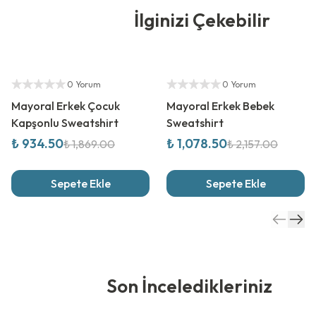
İlginizi Çekebilir
%
50
İndirim
%
50
İndirim
Yetkili Satıcı
Yetkili Satıcı
0 Yorum
0 Yorum
Mayoral Erkek Çocuk
Mayoral Erkek Bebek
Kapşonlu Sweatshirt
Sweatshirt
₺ 934.50
₺ 1,078.50
₺ 1,869.00
₺ 2,157.00
Sepete Ekle
Sepete Ekle
Son İnceledikleriniz