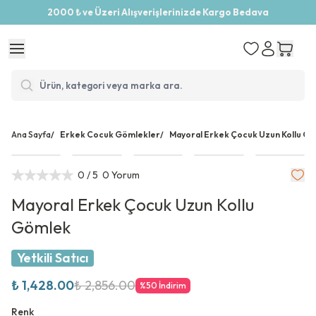
2000 ₺ ve Üzeri Alışverişlerinizde Kargo Bedava
Ana Sayfa
/
Erkek Cocuk Gömlekler
/
Mayoral Erkek Çocuk Uzun Kollu G
0
/ 5
0 Yorum
Mayoral Erkek Çocuk Uzun Kollu
Gömlek
Yetkili Satıcı
₺ 1,428.00
₺ 2,856.00
%
50
İndirim
Renk