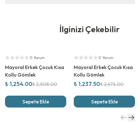
İlginizi Çekebilir
%
50
İndirim
%
50
İndirim
Yetkili Satıcı
Yetkili Satıcı
0 Yorum
0 Yorum
Mayoral Erkek Çocuk Kısa
Mayoral Erkek Çocuk Kısa
Kollu Gömlek
Kollu Gömlek
₺ 1,254.00
₺ 1,237.50
₺ 2,508.00
₺ 2,475.00
Sepete Ekle
Sepete Ekle