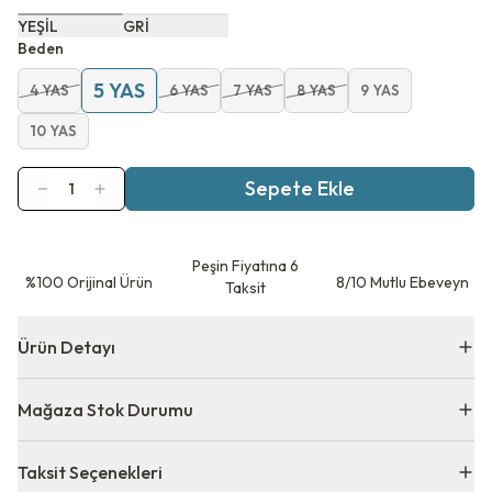
YEŞİL
GRİ
Beden
5 YAS
4 YAS
6 YAS
7 YAS
8 YAS
9 YAS
10 YAS
Sepete Ekle
1
Peşin Fiyatına 6
⁠%100 Orijinal Ürün
8/10 Mutlu Ebeveyn
Taksit
Ürün Detayı
Mağaza Stok Durumu
Taksit Seçenekleri