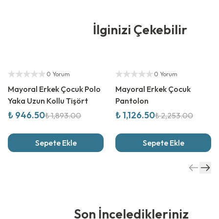
İlginizi Çekebilir
%
50
İndirim
%
50
İndirim
Yetkili Satıcı
Yetkili Satıcı
0 Yorum
0 Yorum
Mayoral Erkek Çocuk Polo
Mayoral Erkek Çocuk
Yaka Uzun Kollu Tişört
Pantolon
₺ 946.50
₺ 1,126.50
₺ 1,893.00
₺ 2,253.00
Sepete Ekle
Sepete Ekle
Son İnceledikleriniz