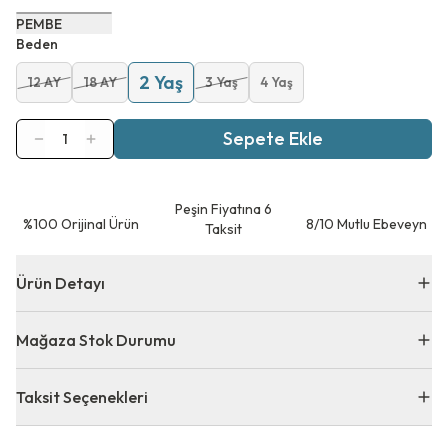
PEMBE
Beden
2 Yaş
12 AY
18 AY
3 Yaş
4 Yaş
Sepete Ekle
1
Peşin Fiyatına 6
⁠%100 Orijinal Ürün
8/10 Mutlu Ebeveyn
Taksit
Ürün Detayı
Mağaza Stok Durumu
Taksit Seçenekleri