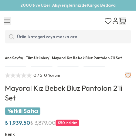
2000 ₺ ve Üzeri Alışverişlerinizde Kargo Bedava
Ana Sayfa
/
Tüm Ürünler
/
Mayoral Kız Bebek Bluz Pantolon 2'li Set
0
/ 5
0 Yorum
Mayoral Kız Bebek Bluz Pantolon 2'li
Set
Yetkili Satıcı
₺ 1,939.50
₺ 3,879.00
%
50
İndirim
Renk