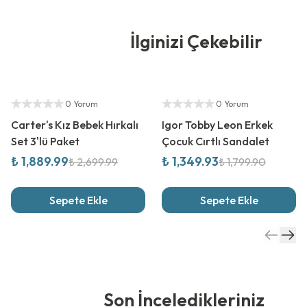
İlginizi Çekebilir
%
30
İndirim
%
25
İndirim
Yetkili Satıcı
Yetkili Satıcı
0 Yorum
0 Yorum
Carter's Kız Bebek Hırkalı
Igor Tobby Leon Erkek
Set 3'lü Paket
Çocuk Cırtlı Sandalet
₺ 1,889.99
₺ 1,349.93
₺ 2,699.99
₺ 1,799.90
Sepete Ekle
Sepete Ekle
Son İnceledikleriniz