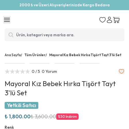
2000 ₺ ve Üzeri Alışverişlerinizde Kargo Bedava
Ana Sayfa
/
Tüm Ürünler
/
Mayoral Kız Bebek Hırka Tişört Tayt 3'lü Set
0
/ 5
0 Yorum
Mayoral Kız Bebek Hırka Tişört Tayt
3'lü Set
Yetkili Satıcı
₺ 1,800.00
₺ 3,600.00
%
50
İndirim
Renk