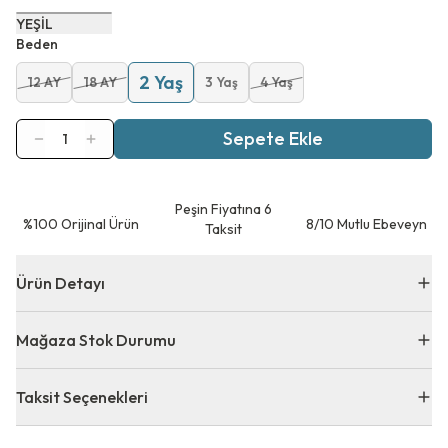
YEŞİL
Beden
2 Yaş
12 AY
18 AY
3 Yaş
4 Yaş
Sepete Ekle
1
Peşin Fiyatına 6
⁠%100 Orijinal Ürün
8/10 Mutlu Ebeveyn
Taksit
Ürün Detayı
Mağaza Stok Durumu
Taksit Seçenekleri