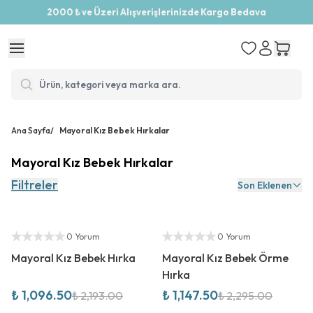
2000 ₺ ve Üzeri Alışverişlerinizde Kargo Bedava
Ana Sayfa
/
Mayoral Kız Bebek Hırkalar
Mayoral Kız Bebek Hırkalar
Filtreler
Son Eklenen
%
50
İndirim
%
50
İndirim
Yetkili Satıcı
Yetkili Satıcı
0 Yorum
0 Yorum
Mayoral Kız Bebek Hırka
Mayoral Kız Bebek Örme
Hırka
₺ 1,096.50
₺ 1,147.50
₺ 2,193.00
₺ 2,295.00