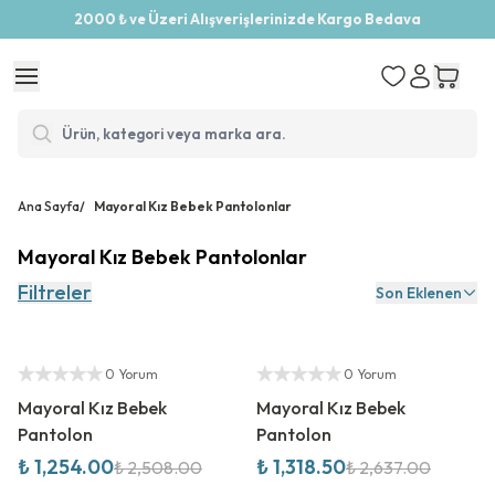
2000 ₺ ve Üzeri Alışverişlerinizde Kargo Bedava
Ana Sayfa
/
Mayoral Kız Bebek Pantolonlar
Mayoral Kız Bebek Pantolonlar
Filtreler
Son Eklenen
%
50
İndirim
%
50
İndirim
Yetkili Satıcı
Yetkili Satıcı
0 Yorum
0 Yorum
Mayoral Kız Bebek
Mayoral Kız Bebek
Pantolon
Pantolon
₺ 1,254.00
₺ 1,318.50
₺ 2,508.00
₺ 2,637.00