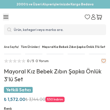
2000 ₺ ve Üzeri Alışverişlerinizde Kargo Bedava
Ana Sayfa
/
Tüm Ürünler
/
Mayoral Kız Bebek Zıbın Şapka Önlük 3'lü Set
0
/ 5
0 Yorum
Mayoral Kız Bebek Zıbın Şapka Önlük
3'lü Set
Yetkili Satıcı
₺ 1,572.00
₺ 3,144.00
%
50
İndirim
Renk