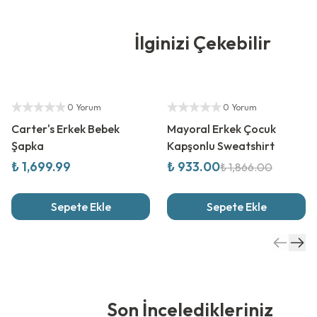
İlginizi Çekebilir
Yetkili Satıcı
%
50
İndirim
Yetkili Satıcı
0 Yorum
0 Yorum
Carter's Erkek Bebek
Mayoral Erkek Çocuk
Şapka
Kapşonlu Sweatshirt
₺ 1,699.99
₺ 933.00
₺ 1,866.00
Sepete Ekle
Sepete Ekle
Son İnceledikleriniz