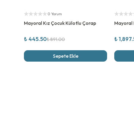
%
50
İndirim
%
50
İndi
Yetkili Satıcı
Yetkili Sat
0 Yorum
Mayoral Kız Çocuk Külotlu Çorap
Mayoral 
₺ 445.50
₺ 1,897
₺ 891.00
Sepete Ekle
Son İncel