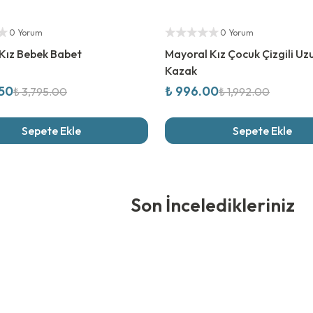
rim
%
50
İndirim
ıcı
Yetkili Satıcı
0 Yorum
0 Yorum
Kız Bebek Babet
Mayoral Kız Çocuk Çizgili Uz
Kazak
.50
₺ 996.00
₺ 3,795.00
₺ 1,992.00
Sepete Ekle
Sepete Ekle
edikleriniz