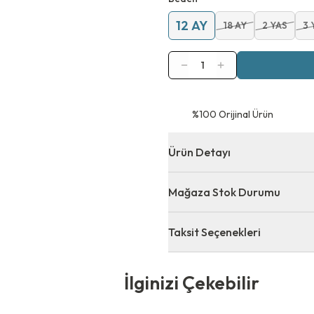
12 AY
18 AY
2 YAS
3 
1
⁠%100 Orijinal Ürün
Ürün Detayı
Mağaza Stok Durumu
Taksit Seçenekleri
 Çekebilir