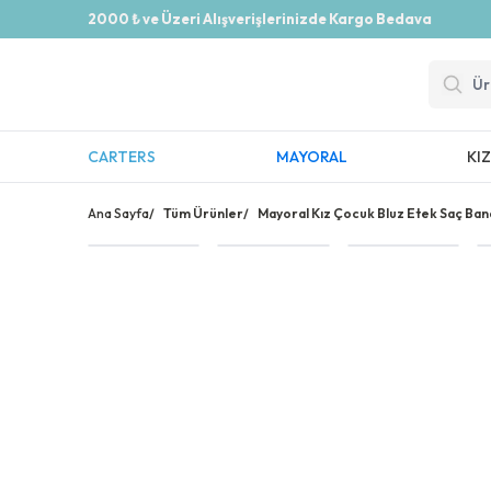
2000 ₺ ve Üzeri Alışverişlerinizde Kargo Bedava
CARTERS
MAYORAL
KI
Ana Sayfa
/
Tüm Ürünler
/
Mayoral Kız Çocuk Bluz Etek Saç Band