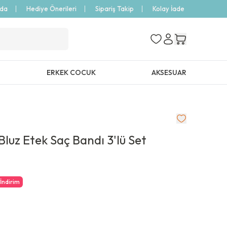
zda
Hediye Önerileri
Sipariş Takip
Kolay İade
ERKEK COCUK
AKSESUAR
luz Etek Saç Bandı 3'lü Set
İndirim