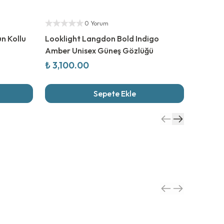
Yetkili Satıcı
%
50
İn
Yetkili S
0 Yorum
un Kollu
Looklight Langdon Bold Indigo
Mayora
Amber Unisex Güneş Gözlüğü
₺ 3,100.00
₺ 1,62
Sepete Ekle