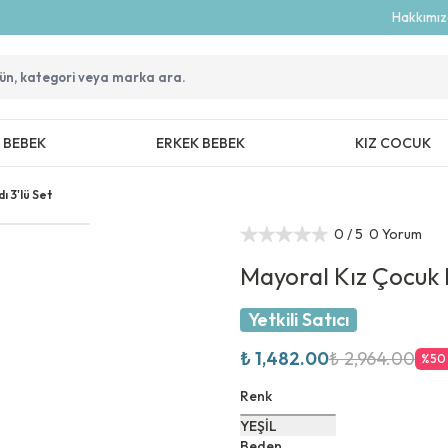
Hakkımı
Z BEBEK
ERKEK BEBEK
KIZ COCUK
ı 3'lü Set
0
/ 5
0 Yorum
Mayoral Kız Çocuk B
Yetkili Satıcı
₺ 1,482.00
₺ 2,964.00
%
50
Renk
YEŞİL
Beden