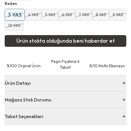
Beden
3 YAS
4 YAS
5 YAS
6 YAS
7 YAS
8 YAS
9 YAS
10 YAS
Ürün stokta olduğunda beni haberdar et
Peşin Fiyatına 6
⁠%100 Orijinal Ürün
8/10 Mutlu Ebeveyn
Taksit
Ürün Detayı
Mağaza Stok Durumu
Taksit Seçenekleri