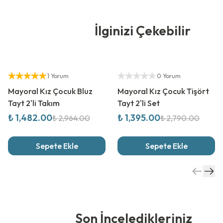
İlginizi Çekebilir
%
50
İndirim
%
50
İndirim
Yetkili Satıcı
Yetkili Satıcı
1 Yorum
0 Yorum
Mayoral Kız Çocuk Bluz
Mayoral Kız Çocuk Tişört
Tayt 2'li Takım
Tayt 2'li Set
₺ 1,482.00
₺ 1,395.00
₺ 2,964.00
₺ 2,790.00
Sepete Ekle
Sepete Ekle
Son İnceledikleriniz