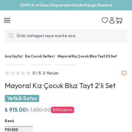
2000 ₺ ve Üzeri Alışverişlerinizde Kargo Bedava
Ana Sayfa
/
Kız Cocuk Setler
/
Mayoral Kız Çocuk Bluz Tayt 2'li Set
0
/ 5
0 Yorum
Mayoral Kız Çocuk Bluz Tayt 2'li Set
Yetkili Satıcı
₺ 915.00
₺ 1,830.00
%
50
İndirim
Renk
PEMBE