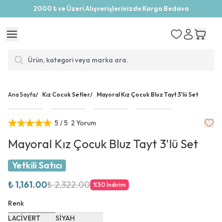
2000 ₺ ve Üzeri Alışverişlerinizde Kargo Bedava
Ana Sayfa
/
Kız Cocuk Setler
/
Mayoral Kız Çocuk Bluz Tayt 3'lü Set
5
/ 5
2 Yorum
Mayoral Kız Çocuk Bluz Tayt 3'lü Set
Yetkili Satıcı
₺ 1,161.00
₺ 2,322.00
%
50
İndirim
Renk
LACİVERT
SİYAH