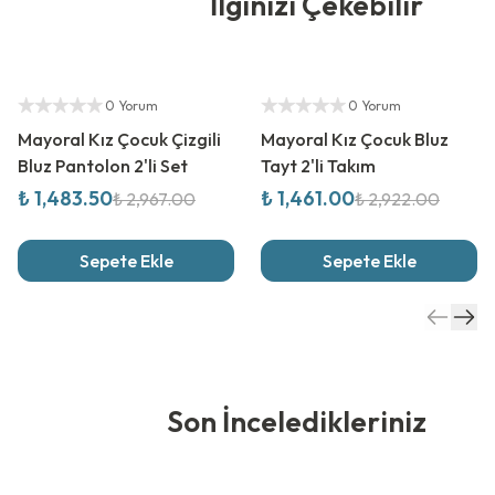
İlginizi Çekebilir
%
50
İndirim
%
50
İndirim
Yetkili Satıcı
Yetkili Satıcı
0 Yorum
0 Yorum
Mayoral Kız Çocuk Çizgili
Mayoral Kız Çocuk Bluz
Bluz Pantolon 2'li Set
Tayt 2'li Takım
₺ 1,483.50
₺ 1,461.00
₺ 2,967.00
₺ 2,922.00
Sepete Ekle
Sepete Ekle
Son İnceledikleriniz