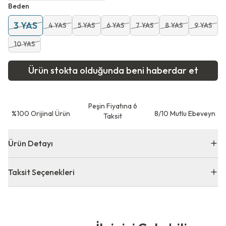
Beden
3 YAS
4 YAS
5 YAS
6 YAS
7 YAS
8 YAS
9 YAS
10 YAS
Ürün stokta olduğunda beni haberdar et
Peşin Fiyatına 6
⁠%100 Orijinal Ürün
8/10 Mutlu Ebeveyn
Taksit
Ürün Detayı
Taksit Seçenekleri