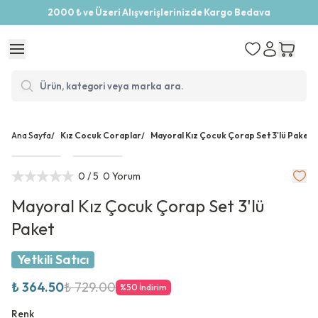
2000 ₺ ve Üzeri Alışverişlerinizde Kargo Bedava
Ana Sayfa
/
Kız Cocuk Coraplar
/
Mayoral Kız Çocuk Çorap Set 3'lü Paket
0
/ 5
0 Yorum
Mayoral Kız Çocuk Çorap Set 3'lü
Paket
Yetkili Satıcı
₺ 364.50
₺ 729.00
%
50
İndirim
Renk