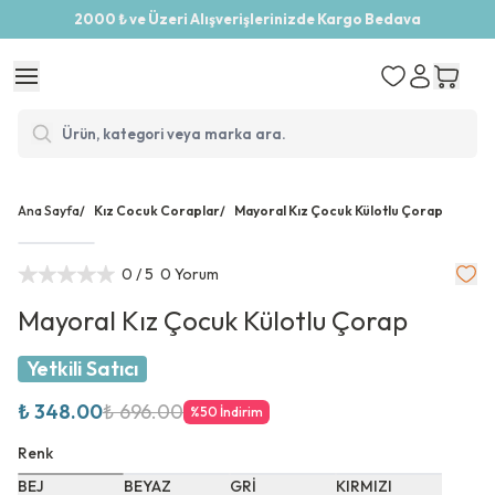
2000 ₺ ve Üzeri Alışverişlerinizde Kargo Bedava
Ana Sayfa
/
Kız Cocuk Coraplar
/
Mayoral Kız Çocuk Külotlu Çorap
0
/ 5
0 Yorum
Mayoral Kız Çocuk Külotlu Çorap
Yetkili Satıcı
₺ 348.00
₺ 696.00
%
50
İndirim
Renk
BEJ
BEYAZ
GRİ
KIRMIZI