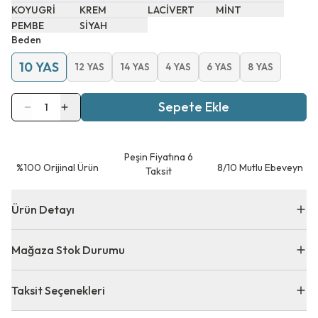
KOYUGRİ
KREM
LACİVERT
MİNT
PEMBE
SİYAH
Beden
10 YAS
12 YAS
14 YAS
4 YAS
6 YAS
8 YAS
Sepete Ekle
1
Peşin Fiyatına 6
⁠%100 Orijinal Ürün
8/10 Mutlu Ebeveyn
Taksit
Ürün Detayı
Mağaza Stok Durumu
Taksit Seçenekleri