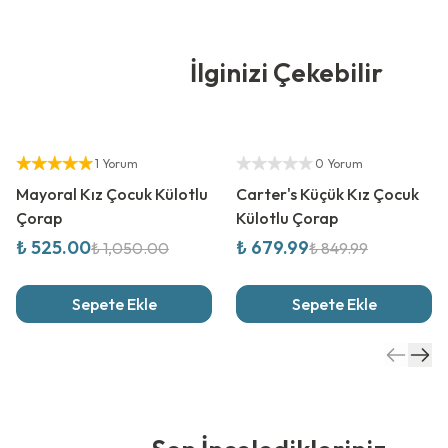
İlginizi Çekebilir
%
50
İndirim
%
20
İndirim
Yetkili Satıcı
Yetkili Satıcı
1 Yorum
0 Yorum
Mayoral Kız Çocuk Külotlu
Carter's Küçük Kız Çocuk
Çorap
Külotlu Çorap
₺ 525.00
₺ 679.99
₺ 1,050.00
₺ 849.99
Sepete Ekle
Sepete Ekle