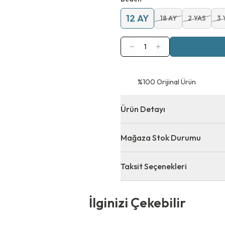
12 AY
18 AY
2 YAS
3 
1
⁠%100 Orijinal Ürün
Ürün Detayı
Mağaza Stok Durumu
Taksit Seçenekleri
 Çekebilir