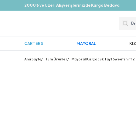
2000 ₺ ve Üzeri Alışverişlerinizde Kargo Bedava
CARTERS
MAYORAL
KI
Ana Sayfa
/
Tüm Ürünler
/
Mayoral Kız Çocuk Tayt Sweatshirt 2'l