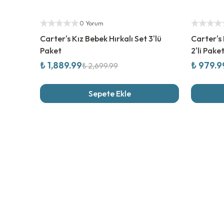
%
30
İndirim
%
30
İndi
Yetkili Satıcı
Yetkili Sat
0 Yorum
Carter's Kız Bebek Hırkalı Set 3'lü
Carter's
Paket
2'li Pake
₺ 1,889.99
₺ 979.9
₺ 2,699.99
Sepete Ekle
Son İncel