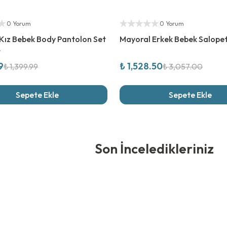
rim
%
50
İndirim
ıcı
Yetkili Satıcı
0 Yorum
0 Yorum
 Kız Bebek Body Pantolon Set
Mayoral Erkek Bebek Salope
t
9
₺ 1,528.50
₺ 1,399.99
₺ 3,057.00
Sepete Ekle
Sepete Ekle
edikleriniz