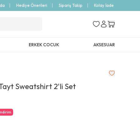
zda
Hediye Önerileri
Sipariş Takip
Kolay İade
ERKEK COCUK
AKSESUAR
ayt Sweatshirt 2'li Set
İndirim