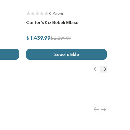
%
40
İndirim
Yetkili S
Yetkili Satıcı
0 Yorum
t
Carter's Kız Bebek Elbise
Slip St
Kaydırm
₺ 1,439.99
₺ 389.
₺ 2,399.99
Sepete Ekle