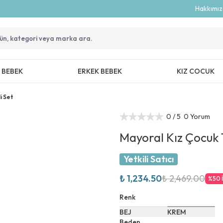
Hakkımı
Z BEBEK
ERKEK BEBEK
KIZ COCUK
i Set
0
/ 5
0 Yorum
Mayoral Kız Çocuk T
Yetkili Satıcı
₺ 1,234.50
₺ 2,469.00
%
50
Renk
BEJ
KREM
Beden