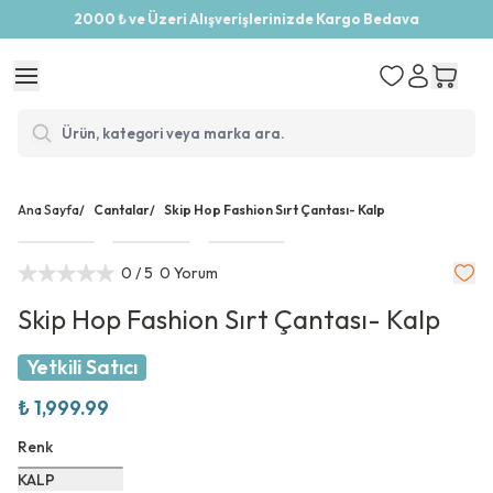
2000 ₺ ve Üzeri Alışverişlerinizde Kargo Bedava
Ana Sayfa
/
Cantalar
/
Skip Hop Fashion Sırt Çantası- Kalp
0
/ 5
0 Yorum
Skip Hop Fashion Sırt Çantası- Kalp
Yetkili Satıcı
₺ 1,999.99
Renk
KALP