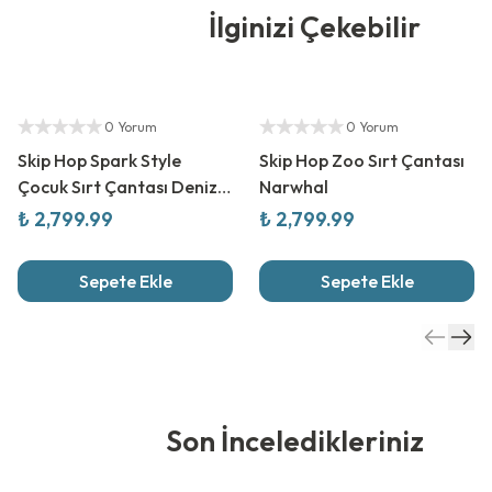
İlginizi Çekebilir
Yetkili Satıcı
Yetkili Satıcı
0 Yorum
0 Yorum
Skip Hop Spark Style
Skip Hop Zoo Sırt Çantası
Çocuk Sırt Çantası Deniz
Narwhal
Kabuğu
₺ 2,799.99
₺ 2,799.99
Sepete Ekle
Sepete Ekle
Son İnceledikleriniz