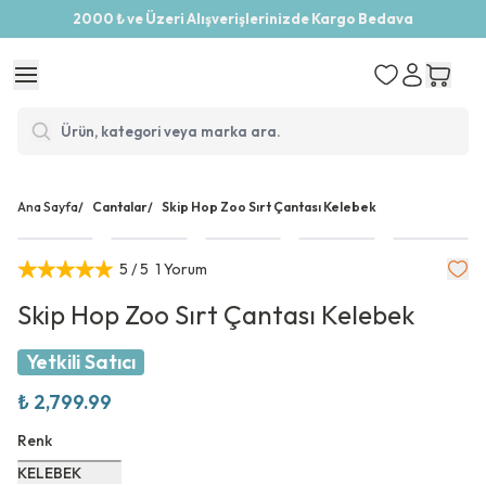
2000 ₺ ve Üzeri Alışverişlerinizde Kargo Bedava
Ana Sayfa
/
Cantalar
/
Skip Hop Zoo Sırt Çantası Kelebek
5
/ 5
1 Yorum
Skip Hop Zoo Sırt Çantası Kelebek
Yetkili Satıcı
₺ 2,799.99
Renk
KELEBEK