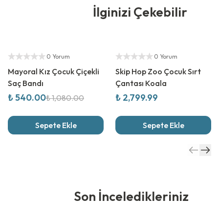
İlginizi Çekebilir
%
50
İndirim
Yetkili Satıcı
Yetkili Satıcı
0 Yorum
0 Yorum
Mayoral Kız Çocuk Çiçekli
Skip Hop Zoo Çocuk Sırt
Saç Bandı
Çantası Koala
₺ 540.00
₺ 2,799.99
₺ 1,080.00
Sepete Ekle
Sepete Ekle
Son İnceledikleriniz