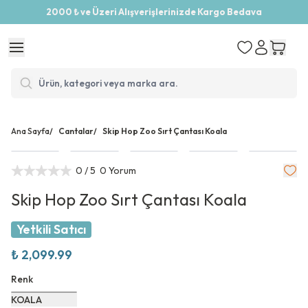
2000 ₺ ve Üzeri Alışverişlerinizde Kargo Bedava
Ana Sayfa
/
Cantalar
/
Skip Hop Zoo Sırt Çantası Koala
0
/ 5
0 Yorum
Skip Hop Zoo Sırt Çantası Koala
Yetkili Satıcı
₺ 2,099.99
Renk
KOALA