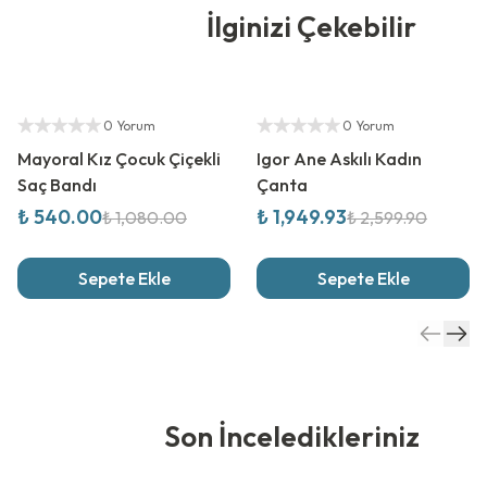
İlginizi Çekebilir
%
50
İndirim
%
25
İndirim
Yetkili Satıcı
Yetkili Satıcı
0 Yorum
0 Yorum
Mayoral Kız Çocuk Çiçekli
Igor Ane Askılı Kadın
Saç Bandı
Çanta
₺ 540.00
₺ 1,949.93
₺ 1,080.00
₺ 2,599.90
Sepete Ekle
Sepete Ekle
Son İnceledikleriniz