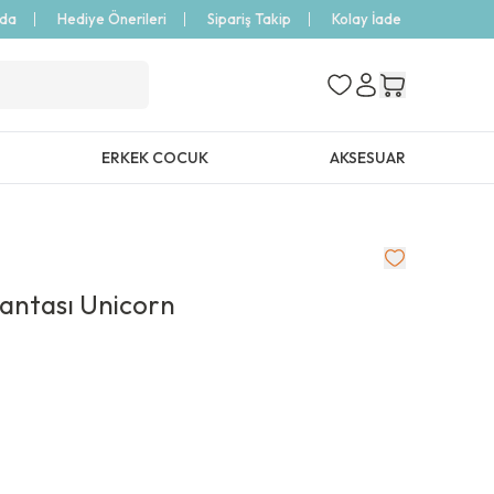
zda
Hediye Önerileri
Sipariş Takip
Kolay İade
ERKEK COCUK
AKSESUAR
Çantası Unicorn