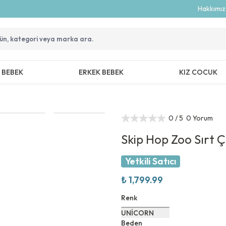
Hakkımı
Z BEBEK
ERKEK BEBEK
KIZ COCUK
0
/ 5
0 Yorum
Skip Hop Zoo Sırt 
Yetkili Satıcı
₺ 1,799.99
Renk
UNİCORN
Beden