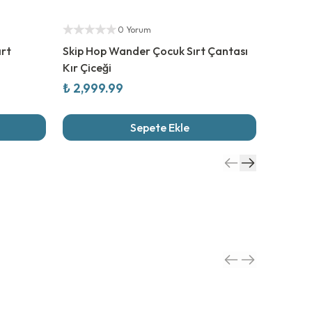
Yetkili Satıcı
Yetkili S
0 Yorum
ırt
Skip Hop Wander Çocuk Sırt Çantası
Skip Ho
Kır Çiceği
₺ 2,999.99
₺ 2,09
Sepete Ekle