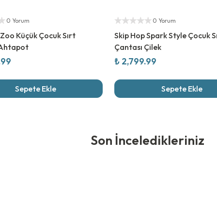
ıcı
Yetkili Satıcı
0 Yorum
0 Yorum
 Zoo Küçük Çocuk Sırt
Skip Hop Spark Style Çocuk S
 Ahtapot
Çantası Çilek
.99
₺ 2,799.99
Sepete Ekle
Sepete Ekle
edikleriniz