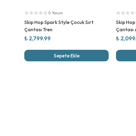
Yetkili Satıcı
Yetkili Sat
0 Yorum
Skip Hop Spark Style Çocuk Sırt
Skip Hop
Çantası Tren
Çantası
₺ 2,799.99
₺ 2,099
Sepete Ekle
Son İncel