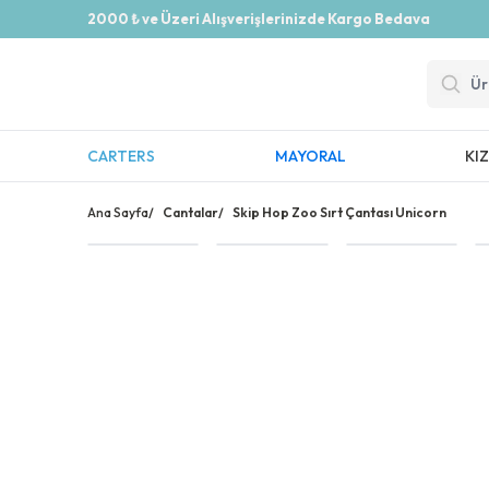
2000 ₺ ve Üzeri Alışverişlerinizde Kargo Bedava
CARTERS
MAYORAL
KI
Ana Sayfa
/
Cantalar
/
Skip Hop Zoo Sırt Çantası Unicorn