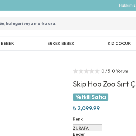
Hakkımı
Z BEBEK
ERKEK BEBEK
KIZ COCUK
0
/ 5
0 Yorum
Skip Hop Zoo Sırt 
Yetkili Satıcı
₺ 2,099.99
Renk
ZÜRAFA
Beden