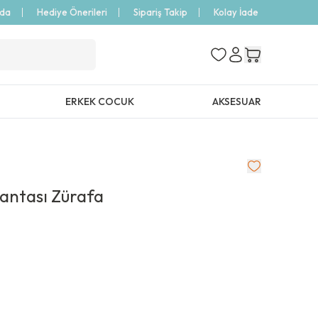
zda
Hediye Önerileri
Sipariş Takip
Kolay İade
ERKEK COCUK
AKSESUAR
Çantası Zürafa