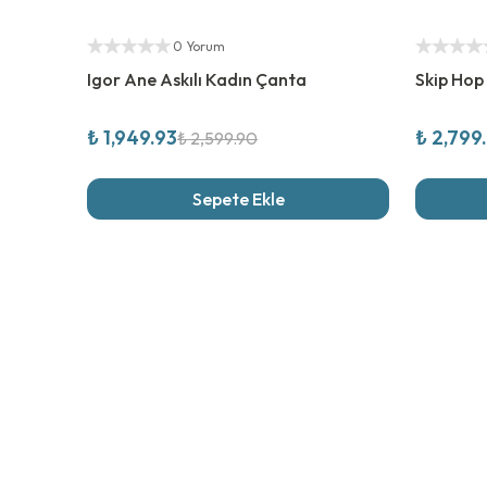
%
25
İndirim
Yetkili Sat
Yetkili Satıcı
0 Yorum
Igor Ane Askılı Kadın Çanta
Skip Hop
₺ 1,949.93
₺ 2,799
₺ 2,599.90
Sepete Ekle
Son İncel