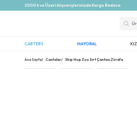
2000 ₺ ve Üzeri Alışverişlerinizde Kargo Bedava
CARTERS
MAYORAL
KI
Ana Sayfa
/
Cantalar
/
Skip Hop Zoo Sırt Çantası Zürafa