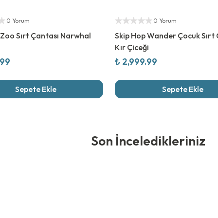
ıcı
Yetkili Satıcı
0 Yorum
0 Yorum
 Zoo Sırt Çantası Narwhal
Skip Hop Wander Çocuk Sırt 
Kır Çiceği
.99
₺ 2,999.99
Sepete Ekle
Sepete Ekle
edikleriniz