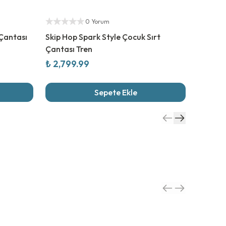
Yetkili Satıcı
Yetkili S
0 Yorum
Çantası
Skip Hop Spark Style Çocuk Sırt
Skip Ho
Çantası Tren
Gökkuş
₺ 2,799.99
₺ 2,09
Sepete Ekle